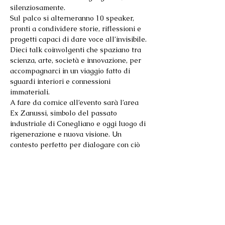
silenziosamente.
Sul palco si alterneranno 10 speaker, 
pronti a condividere storie, riflessioni e 
progetti capaci di dare voce all’invisibile. 
Dieci talk coinvolgenti che spaziano tra 
scienza, arte, società e innovazione, per 
accompagnarci in un viaggio fatto di 
sguardi interiori e connessioni 
immateriali.
A fare da cornice all’evento sarà l’area 
Ex Zanussi, simbolo del passato 
industriale di Conegliano e oggi luogo di 
rigenerazione e nuova visione. Un 
contesto perfetto per dialogare con ciò 
che è stato e immaginare ciò che sarà. La 
suggestiva luce del crepuscolo 
accompagnerà ogni intervento, fondendo 
parole, spazio e atmosfera in un’unica 
esperienza immersiva.
TEDxConegliano 2025 è un invito a 
rallentare lo sguardo, ad ascoltare il 