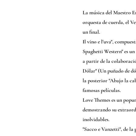
La música del Maestro En
orquesta de cuerda, el V
un final.
Il vino e l'uva", compues
Spaghetti Western" es un
a partir de la colaboraci
Dólar" (Un puñado de dóla
la posterior "Abajo la ca
famosas películas.
Love Themes es un popurrí
demostrando su extraordi
inolvidables.
"Sacco e Vanzetti", de l