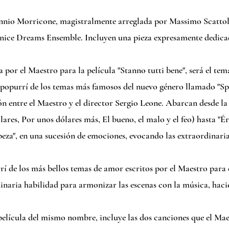
nio Morricone, magistralmente arreglada por Massimo Scattolin
enice Dreams Ensemble. Incluyen una pieza expresamente dedicad
ta por el Maestro para la película "Stanno tutti bene", será el tem
 popurrí de los temas más famosos del nuevo género llamado "Sp
ón entre el Maestro y el director Sergio Leone. Abarcan desde la
res, Por unos dólares más, El bueno, el malo y el feo) hasta "Ér
beza", en una sucesión de emociones, evocando las extraordinaria
 de los más bellos temas de amor escritos por el Maestro para d
naria habilidad para armonizar las escenas con la música, hac
a película del mismo nombre, incluye las dos canciones que el Ma