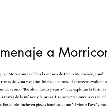
S
VìDEOS
FOTOS
PORTRAITS
PROYECTOS
P
menaje a Morrico
io a Morricone" celebra la música de Ennio Morricone, combi
 temas del vino y el cine. Iniciado en 2022, el proyecto evolucio
únicos como "Barolo, música y teatro", que exploran la historia
a través de la música y la prosa. Las presentaciones, a cargo de
 Ensemble, incluyen piezas icónicas como "Il vino e l’uva" y med