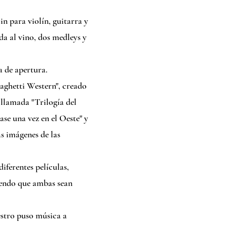
 para violín, guitarra y
a al vino, dos medleys y
a de apertura.
aghetti Western", creado
 llamada "Trilogía del
ase una vez en el Oeste" y
s imágenes de las
iferentes películas,
iendo que ambas sean
estro puso música a