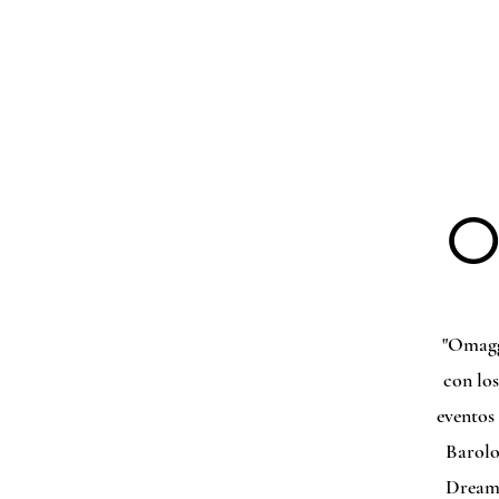
INICIO
BIO
CONCIERTO
O
"Omagg
con los
eventos 
Barolo 
Dreams