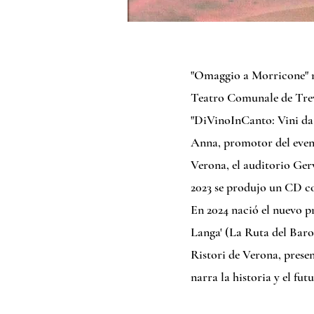
"Omaggio a Morricone" n
Teatro Comunale de Trev
"DiVinoInCanto: Vini da
Anna, promotor del event
Verona, el auditorio Ger
2023 se produjo un CD co
En 2024 nació el nuevo pr
Langa' (La Ruta del Baro
Ristori de Verona, prese
narra la historia y el fu