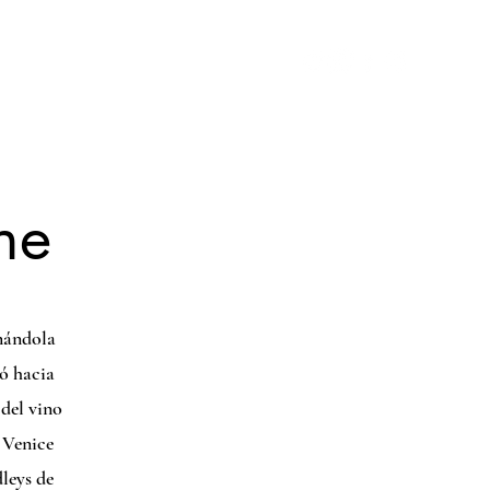
RENSA
CONTACTO
More
ne
nándola
nó hacia
 del vino
l Venice
leys de