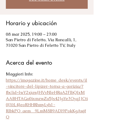
Horario y ubicación
08 mar 2025, 19:00 – 23:00
San Pietro di Feletto, Via Roncalli, 1,
31020 San Pietro di Feletto TV, Italy
Acerca del evento
Maggiori Info:
https://imagazine.it/home_desk/events/il
-vincitore-del-lipizer-torna-a-gorizia/?
fbclid=IwY2xjawJHVvNleHRuA2FlbQIxM
AABHTAGu0ixmzwZu5Js42JgYe3Oyq1JCti
0JXtL4JeoRHHRhmyLyh1-
RIbkPQ_aem__9LmM8B9ADI9PokKgAwjf
Q