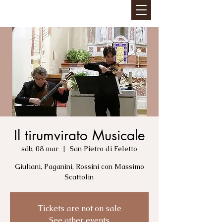
Il tirumvirato Musicale
sáb, 08 mar
  |  
San Pietro di Feletto
Giuliani, Paganini, Rossini con Massimo
Scattolin
Tickets are not on sale
See other events