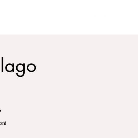
RENSA
CONTACTO
More
elago
o
oni