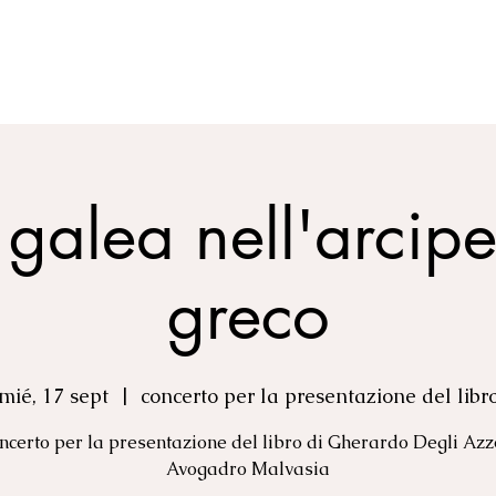
S
VìDEOS
FOTOS
PORTRAITS
PROYECTOS
P
galea nell'arcip
greco
mié, 17 sept
  |  
concerto per la presentazione del libr
ncerto per la presentazione del libro di Gherardo Degli Azz
Avogadro Malvasia