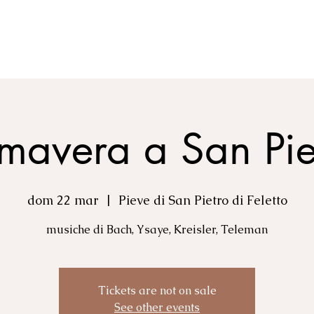
VIDEO
FOTO
RITRATTI
PROGETTI
STAMPA
imavera a San Pie
dom 22 mar
  |  
Pieve di San Pietro di Feletto
musiche di Bach, Ysaye, Kreisler, Teleman
Tickets are not on sale
See other events